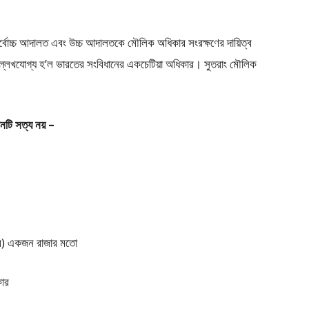
সর্বোচ্চ আদালত এবং উচ্চ আদালতকে মৌলিক অধিকার সংরক্ষণের দায়িত্ব
উল্লেখযোগ্য হ’ল ভারতের সংবিধানের একচেটিয়া অধিকার। সুতরাং মৌলিক
োনটি সত্য নয় –
ভাবে) একজন রাজার মতো
কার