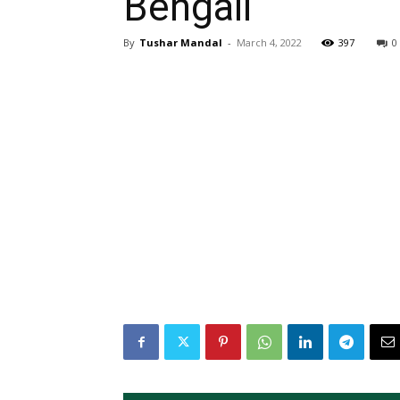
Bengali
By
Tushar Mandal
-
March 4, 2022
397
0