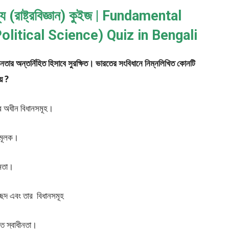
য (রাষ্ট্রবিজ্ঞান) কুইজ | Fundamental
olitical Science) Quiz in Bengali
ীনতার অন্তর্নিহিত হিসাবে সুরক্ষিত। ভারতের সংবিধানে নিম্নলিখিত কোনটি
় ?
র অধীন বিধানসমূহ।
া মূলক।
ীনতা।
েদ এবং তার বিধানসমূহ
্ত স্বাধীনতা।