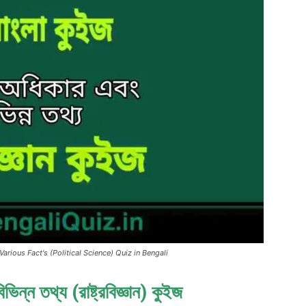
hts & Various Fact's (Political Science) Quiz in Bengali
ন্ন তথ্য (রাষ্ট্রবিজ্ঞান) কুইজ