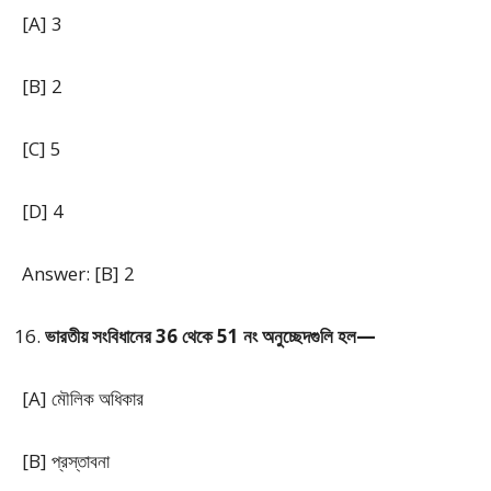
[A] 3
[B] 2
[C] 5
[D] 4
Answer: [B] 2
ভারতীয় সংবিধানের 36 থেকে 51 নং অনুচ্ছেদগুলি হল—
[A] মৌলিক অধিকার
[B] প্রস্তাবনা