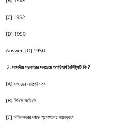
[B] 1948
[C] 1952
[D] 1950
Answer: [D] 1950
সংসদীয় সরকারের সবচেয়ে অপরিহার্য বৈশিষ্ট্যটি
কি ?
[A] সংসদের সার্বভৌমত্ব
[B] লিখিত সংবিধান
[C] আইনসভার কাছে প্রশাসনের দায়বদ্ধতা