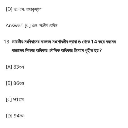
[D] ডঃ এস. রাধাকৃষ্ণণ
Answer: [C] এন. সঞ্জীব রেড্ডি
ভারতীয় সংবিধানের কততম সংশোধনীর দ্বারা 6 থেকে 14 বছর বয়সের
বাচ্চাদের শিক্ষার অধিকার মৌলিক অধিকার হিসাবে গৃহীত হয় ?
[A] 83তম
[B] 86তম
[C] 91তম
[D] 94তম