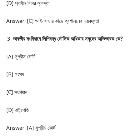
[D] স্বাধীন বিচার ব্যবস্থা
Answer: [C] আইনসভার কাছে প্রশাসনের দায়বদ্ধতা
ভারতীয় সংবিধানে লিপিবদ্ধ মৌলিক অধিকার সমূহের অভিভাবক কে?
[A] সুপ্রীম কোর্ট
[B] সংসদ
[C] সংবিধান
[D] রাষ্ট্রপতি
Answer: [A] সুপ্রীম কোর্ট