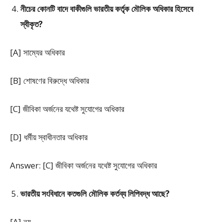
নীচের কোনটি বাদে বাকীগুলি ভারতীয় কর্তৃক মৌলিক অধিকার হিসেবে
স্বীকৃত?
[A] সাম্যের অধিকার
[B] শোষণের বিরুদ্ধে অধিকার
[C] জীবিকা অর্জনের যথেষ্ট সুযোগের অধিকার
[D] ধর্মীয় স্বাধীনতার অধিকার
Answer: [C] জীবিকা অর্জনের যথেষ্ট সুযোগের অধিকার
ভারতীয় সংবিধানে কতগুলি মৌলিক কৰ্তব্য
লিপিবদ্ধ আছে?
[A] নয়