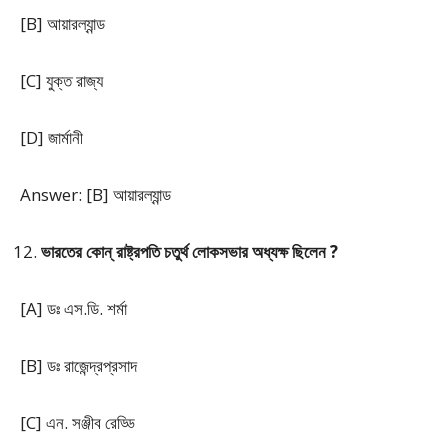
[B] আয়ারল্যান্ড
[C] যুক্ত রাজ্য
[D] জার্মানী
Answer: [B] আয়ারল্যান্ড
ভারতের কোন্ রাষ্ট্রপতি চতুর্থ লোকসভার অধ্যক্ষ ছিলেন ?
[A] ডঃ এস.ডি. শৰ্মা
[B] ডঃ রাজেন্দ্রপ্রসাদ
[C] এন. সঞ্জীব রেড্ডি