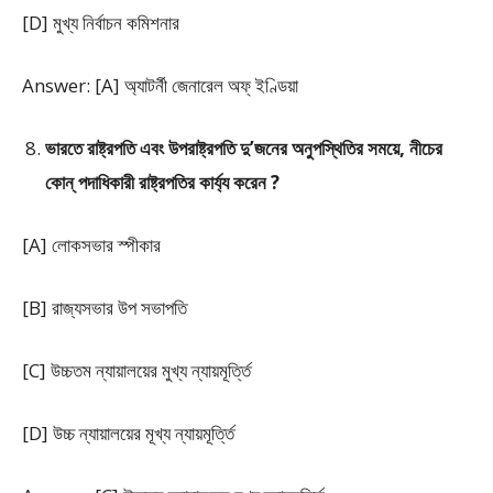
[D] মুখ্য নির্বাচন কমিশনার
Answer: [A] অ্যাটর্নী জেনারেল অফ্ ইণ্ডিয়া
ভারতে রাষ্ট্রপতি এবং উপরাষ্ট্রপতি দু’জনের অনুপস্থিতির সময়ে, নীচের
কোন্ পদাধিকারী
রাষ্ট্রপতির কার্য্য করেন ?
[A] লোকসভার স্পীকার
[B] রাজ্যসভার উপ সভাপতি
[C] উচ্চতম ন্যায়ালয়ের মুখ্য ন্যায়মূর্ত্তি
[D] উচ্চ ন্যায়ালয়ের মূখ্য ন্যায়মূর্ত্তি