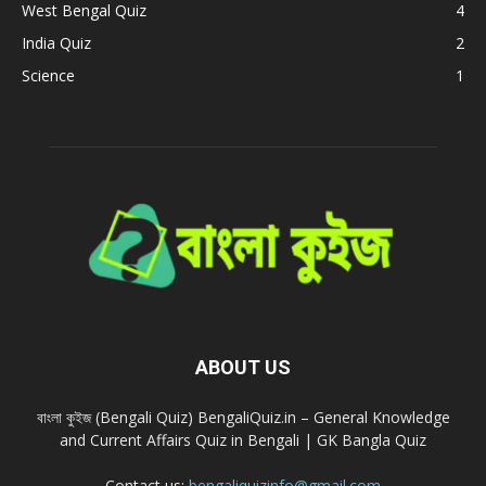
West Bengal Quiz
4
India Quiz
2
Science
1
ABOUT US
বাংলা কুইজ (Bengali Quiz) BengaliQuiz.in – General Knowledge
and Current Affairs Quiz in Bengali | GK Bangla Quiz
Contact us:
bengaliquizinfo@gmail.com