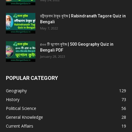
রবীন্দ্রনাথ ঠাকুর কুইজ | Rabindranath Tagore Quiz in
Bengali
May 7, 2022
৫০০ টি ভূগোল কুইজ | 500 Geography Quiz in
Bengali PDF
January 28, 2023
POPULAR CATEGORY
Geography
129
History
73
Political Science
56
General Knowledge
28
Current Affairs
19