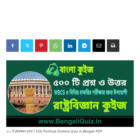
৫০০ টি রাষ্ট্রবিজ্ঞান কুইজ | 500 Political Science Quiz in Bengali PDF