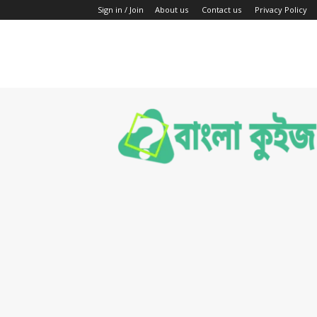
Sign in / Join
About us
Contact us
Privacy Policy
Bengali
Quiz