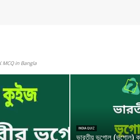
GK MCQ in Bangla
INDIA QUIZ
ভারতীয় ভূগোল (ভূগোল) 