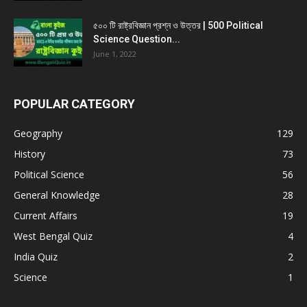
৫০০ টি রাষ্ট্রবিজ্ঞান প্রশ্ন ও উত্তর | 500 Political
Science Question...
June 1, 2022
POPULAR CATEGORY
Geography
129
History
73
Political Science
56
General Knowledge
28
Current Affairs
19
West Bengal Quiz
4
India Quiz
2
Science
1