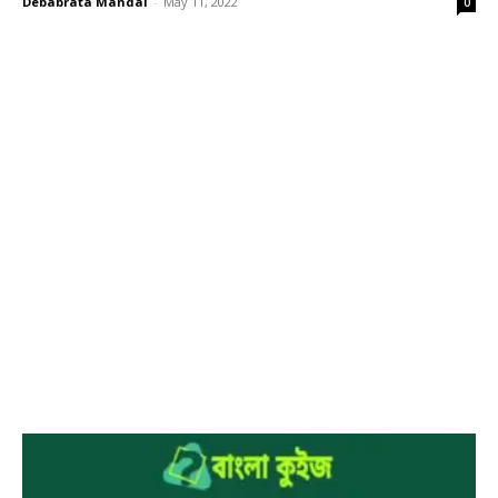
Debabrata Mandal
-
May 11, 2022
0