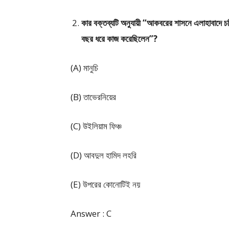
কার বক্তব্যটি অনুযায়ী “আকবরের শাসনে এলাহাবাদে চল্
বছর ধরে কাজ করেছিলেন”?
(A) মানুচি
(B) তাভেরনিয়ের
(C) উইলিয়াম ফিঞ্চ
(D) আবদুল হামিদ লহরি
(E) উপরের কোনোটিই নয়
Answer : C