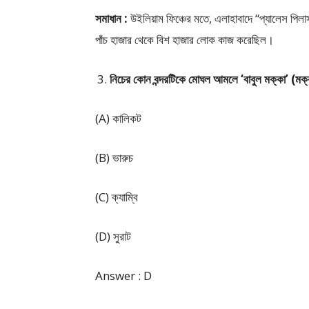
সমাধান :
উইলিয়াম ফিঞ্চের মতে, এলাহাবাদে “প্যালেস পিল
পাঁচ হাজার থেকে বিশ হাজার লোক কাজ করেছিল।
নিচের কোন বন্দরটিকে মোঘল আমলে ‘বাবুল মক্কা’ (মক
(A) কালিকট
(B) ভারুচ
(C) ক্যাম্বি
(D) সুরাট
Answer : D