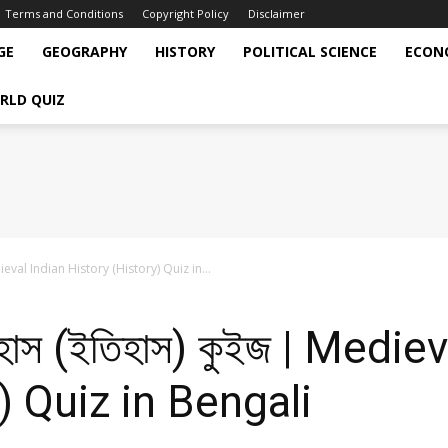
Terms and Conditions
Copyright Policy
Disclaimer
GE
GEOGRAPHY
HISTORY
POLITICAL SCIENCE
ECON
RLD QUIZ
 Medieval Indian History (History) Quiz in...
ইতিহাস (ইতিহাস) কুইজ | Medi
) Quiz in Bengali