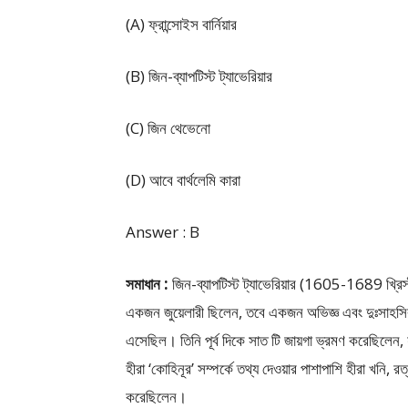
(A) ফ্রান্সোইস বার্নিয়ার
(B) জিন-ব্যাপটিস্ট ট্যাভেরিয়ার
(C) জিন থেভেনো
(D) আবে বার্থলেমি কারা
Answer : B
সমাধান :
জিন-ব্যাপটিস্ট ট্যাভেরিয়ার (1605-1689 খ্রিস্ট
একজন জুয়েলারী ছিলেন, তবে একজন অভিজ্ঞ এবং দুঃসাহস
এসেছিল। তিনি পূর্ব দিকে সাত টি জায়গা ভ্রমণ করেছিলেন, যার
হীরা ‘কোহিনূর’ সম্পর্কে তথ্য দেওয়ার পাশাপাশি হীরা খনি, রত্
করেছিলেন।