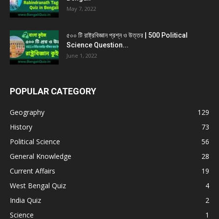
May 7, 2022
৫০০ টি রাষ্ট্রবিজ্ঞান প্রশ্ন ও উত্তর | 500 Political
Science Question...
June 1, 2022
POPULAR CATEGORY
Geography
129
History
73
Political Science
56
General Knowledge
28
Current Affairs
19
West Bengal Quiz
4
India Quiz
2
Science
1