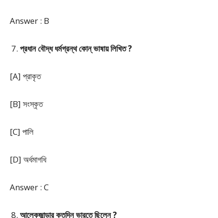
Answer : B
প্রধান বৌদ্ধ ধর্মগ্রন্থ কোন্ ভাষায় লিখিত ?
[A] প্রাকৃত
[B] সংস্কৃত
[C] পালি
[D] অর্ধমাগধি
Answer : C
আলেকজান্ডার কতদিন ভারতে ছিলেন ?