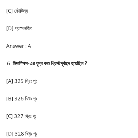
[C] কৌটিল্য
[D] প্রসেনজিৎ
Answer : A
হিদাস্পিস-এর যুদ্ধ কত খ্রিস্টপূর্বাব্দে হয়েছিল ?
[A] 325 খ্রিঃ পূঃ
[B] 326 খ্রিঃ পূঃ
[C] 327 খ্রিঃ পূঃ
[D] 328 খ্রিঃ পূঃ