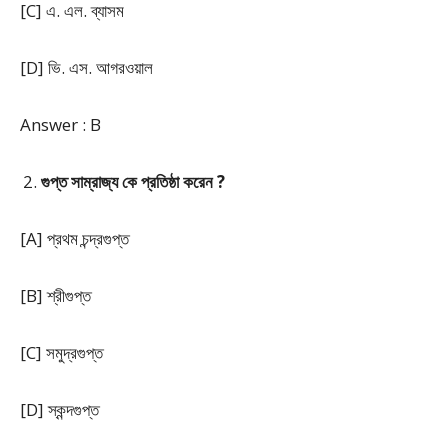
[C] এ. এল. ব্যাসম
[D] ভি. এস. আগরওয়াল
Answer : B
গুপ্ত সাম্রাজ্য কে প্রতিষ্ঠা করেন ?
[A] প্রথম চন্দ্রগুপ্ত
[B] শ্রীগুপ্ত
[C] সমুদ্রগুপ্ত
[D] স্কন্দগুপ্ত