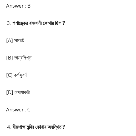
Answer : B
শশাঙ্কের রাজধানী কোথায় ছিল ?
[A] সমতট
[B] তাম্রলিপ্ত
[C] কর্ণসুবর্ণ
[D] লক্ষ্মণাবতী
Answer : C
বীরুপাক্ষ মন্দির কোথায় অবস্থিত ?