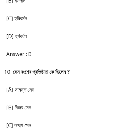
[B] ধর্মপাল
[C] হরিবর্মন
[D] হর্ষবর্ধন
Answer : B
সেন বংশের প্রতিষ্ঠাতা কে ছিলেন ?
[Ā] সামন্ত সেন
[B] বিজয় সেন
[C] লক্ষ্মণ সেন