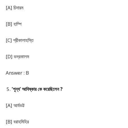
[A] চিদারম
[B] হাম্পি
[C] শ্রীকালাহস্তি
[D] ভদ্রকালম
Answer : B
‘শূন্য’ আবিষ্কার কে করেছিলেন ?
[A] আর্যভট্ট
[B] বরাহমিহির