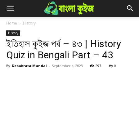
Home
History
History
ইতিহাস কুইজ পর্ব – ৪৩ | History
Quiz in Bengali Part – 43
By
Debabrata Mandal
-
September 4, 2023
297
0