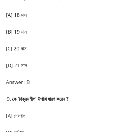
[A] 18 মাস
[B] 19 মাস
[C] 20 মাস
[D] 21 মাস
Answer : B
কে ‘বিক্রমশীল’ উপাধি ধারণ করেন ?
[A] দেবপাল