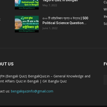
Tagore Quiz in Bengali
Cu
May 7, 2022
W
In
৫০০ টি রাষ্ট্রবিজ্ঞান প্রশ্ন ও উত্তর | 500
z
Political Science Question...
Sc
June 1, 2022
OUT US
F
া কুইজ (Bengali Quiz) BengaliQuiz.in – General Knowledge and
ent Affairs Quiz in Bengali | GK Bangla Quiz
act us:
bengaliquizinfo@gmail.com