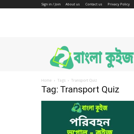
Sign in / Join
About us
Contact us
Privacy Policy
Bengali
Quiz
Home
Tags
Transport Quiz
Tag: Transport Quiz