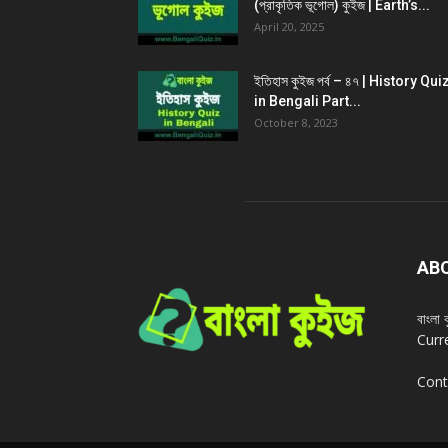
(প্রাকৃতিক ভূগোল) কুইজ | Earth’s...
April 20, 2025
ইতিহাস কুইজ পর্ব – ৪৭ | History Qui
in Bengali Part...
October 8, 2023
AB
বাংল
Curr
Cont