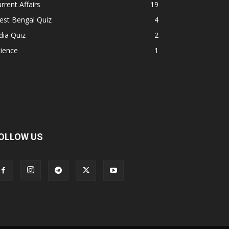
rrent Affairs
19
est Bengal Quiz
4
dia Quiz
2
ience
1
OLLOW US