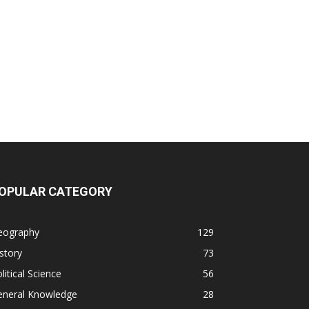
OPULAR CATEGORY
eography
129
story
73
litical Science
56
eneral Knowledge
28