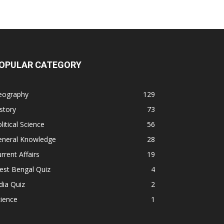
OPULAR CATEGORY
eography
129
story
73
litical Science
56
eneral Knowledge
28
rrent Affairs
19
est Bengal Quiz
4
dia Quiz
2
ience
1