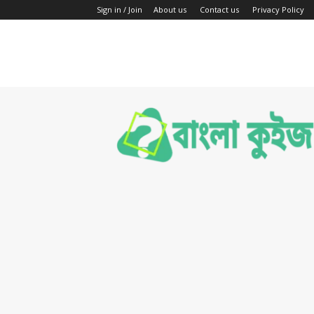
Sign in / Join
About us
Contact us
Privacy Policy
Bengali
Quiz