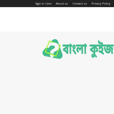
Sign in / Join
About us
Contact us
Privacy Policy
Bengali
Quiz