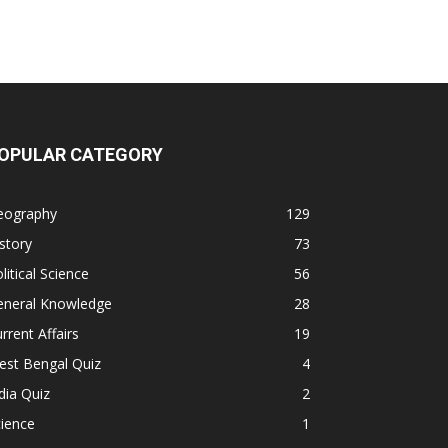
OPULAR CATEGORY
eography
129
story
73
litical Science
56
eneral Knowledge
28
rrent Affairs
19
est Bengal Quiz
4
dia Quiz
2
ience
1