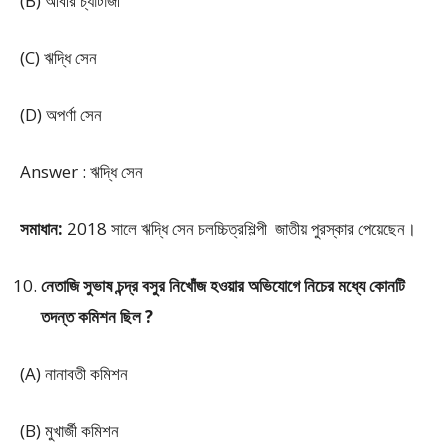
(B) আবীর চ্যাটার্জী
(C) ঋদ্ধি সেন
(D) অপর্ণা সেন
Answer : ঋদ্ধি সেন
সমাধান:
2018 সালে ঋদ্ধি সেন চলচ্চিত্রশিল্পী জাতীয় পুরস্কার পেয়েছেন।
নেতাজি সুভাষ চন্দ্র বসুর নিখোঁজ হওয়ার অভিযোগে নিচের মধ্যে কোনটি
তদন্ত কমিশন ছিল ?
(A) নানাবতী কমিশন
(B) মুখার্জী কমিশন