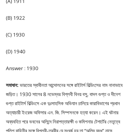
(A) 1911
(B) 1922
(C) 1930
(D) 1940
Answer : 1930
সমাধান:
ভারতের স্বাধীনতা আন্দোলনের সঙ্গে রাইটার্স বিল্ডিংসের নাম নানাভাবে
জড়িত। 1930 সালের 8 নভেম্বর বিপ্লবী বিনয় বসু, বাদল গুপ্ত ও দীনেশ
গুপ্ত রাইটার্স বিল্ডিংসে এক দুঃসাহসিক অভিযান চালিয়ে কারাবিভাগের প্রধান
অত্যাচারী ইংরেজ অফিসার এন. জি. সিম্পসনকে হত্যা করেন। এই ঘটনার
অব্যবহিত পরে ভবনের অলিন্দে নিরাপত্তারক্ষী ও কমিশনার টেগার্টের নেতৃত্বে
পুলিশ বাহিনীর সঙ্গে বিপ্লবী-ত্রয়ীর যে সংঘর্ষ হয় তা “অলিন্দ যুদ্ধ” নামে