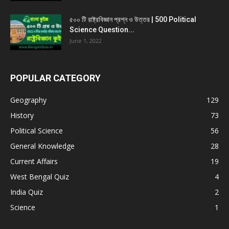
৫০০ টি রাষ্ট্রবিজ্ঞান প্রশ্ন ও উত্তর | 500 Political
Science Question...
June 1, 2022
POPULAR CATEGORY
Geography
129
History
73
Political Science
56
General Knowledge
28
Current Affairs
19
West Bengal Quiz
4
India Quiz
2
Science
1