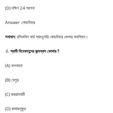
(D) দক্ষিণ 24 পরগনা
Answer :কোচবিহার
সমাধান:
রসিকবিল বার্ড স্যাংচুনারি কোচবিহার জেলায় অবস্থিত।
স্বামী বিবেকানন্দের জন্মস্থল কোথায় ?
(A) কলকাতা
(B) বেলুড়
(C) জয়রামবাটি
(D) কামারপুকুর