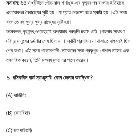
সমাধান:
637 খ্রীষ্টাব্দে গৌড় রাজ শশাঙ্ক-এর মৃত্যুর পর বাংলার ইতিহাসে
একঘোরতর নৈরাজ্যের সৃষ্টি হয়। যা প্রায় দেড়শো বছর স্থায়ী হয় ।এই সময়
বাংলাতে বহু ক্ষুদ্র ক্ষুদ্র রাজ্যের সৃষ্টি হয়।
আত্মকলহ,গৃহযুদ্ধ,গুপ্তহত্যা,অত্যাচার প্রভৃতি চরমে ওঠে ।বাংলার সাধারণ
দরিদ্র মানুষের দুর্দশার শেষ ছিল না । স্থায়ী প্রশাসন না থাকাতে বাহুবলই ছিল
শেষ কথা। এই সময় প্রভাবশালী লোকেদের সভা প্রকৃত্পুঞ্জ গোপাল নামের এক
রাজা ঠিক করেন, তিনি মাৎস্যন্যায় এর পতন করেন।
রসিকবিল বার্ড স্যাংচুনারি কোন জেলায় অবস্থিত ?
(A) দার্জিলিং
(B) কোচবিহার
(C) জলপাইগুড়ি