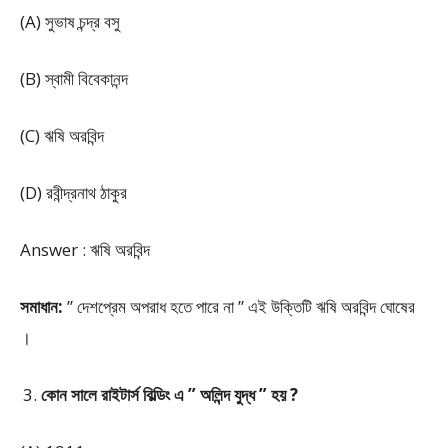
(A) সুভাষ চন্দ্র বসু
(B) স্বামী বিবেকানন্দ
(C) ঋষি অরবিন্দ
(D) রবীন্দ্রনাথ ঠাকুর
Answer : ঋষি অরবিন্দ
সমাধান:
” দেশপ্রেম অপরাধ হতে পারে না ” এই উক্তিটি ঋষি অরবিন্দ ঘোষের
।
কোন সালে রাইটার্স বিল্ডিং এ ” অলিন্দ যুদ্ধ ” হয় ?