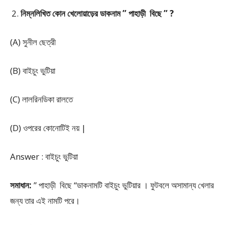
নিম্নলিখিত কোন খেলোয়াড়ের ডাকনাম ” পাহাড়ী বিছে ” ?
(A) সুনীল ছেত্রী
(B) বাইচুং ভুটিয়া
(C) লালরিনডিকা রালতে
(D) ওপরের কোনোটিই নয় |
Answer : বাইচুং ভুটিয়া
সমাধান:
” পাহাড়ী বিছে “ডাকনামটি বাইচুং ভুটিয়ার । ফুটবলে অসামান্য খেলার
জন্য তার এই নামটি পরে।