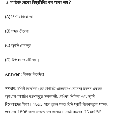
মার্গারেট নোবেল নিম্নলিখিত কার আসল নাম ?
(A) সিস্টার নিবেদিতা
(B) মাদার টেরেসা
(C) অ্যানি বেসান্ত
(D) উপরের কোনটি নয় ।
Answer : সিস্টার নিবেদিতা
সমাধান:
ভগিনী নিবেদিতা (জন্ম মার্গারেট এলিজাবেথ নোবেল) ছিলেন একজন
অ্যাংলো-আইরিশ বংশোদ্ভুত সমাজকর্মী, লেখিকা, শিক্ষিকা এবং স্বামী
বিবেকানন্দের শিষ্যা। 1895 সালে লন্ডন শহরে তিনি স্বামী বিবেকানন্দের সাক্ষাৎ
পান এবং 1898 সালে ভারতে চলে আসেন। একই বছরের 25 মার্চ তিনি