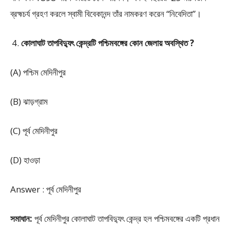
ব্রহ্মচর্য গ্রহণ করলে স্বামী বিবেকানন্দ তাঁর নামকরণ করেন “নিবেদিতা”।
কোলাঘাট তাপবিদ্যুৎ কেন্দ্রটি পশ্চিমবঙ্গের কোন জেলায় অবস্থিত ?
(A) পশ্চিম মেদিনীপুর
(B) ঝাড়গ্রাম
(C) পূর্ব মেদিনীপুর
(D) হাওড়া
Answer : পূর্ব মেদিনীপুর
সমাধান:
পূর্ব মেদিনীপুর কোলাঘাট তাপবিদ্যুৎ কেন্দ্র হল পশ্চিমবঙ্গের একটি প্রধান