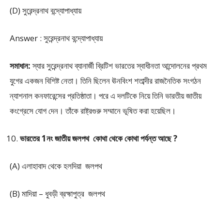
(D) সুরেন্দ্রনাথ বন্দ্যোপাধ্যায়
Answer : সুরেন্দ্রনাথ বন্দ্যোপাধ্যায়
সমাধান:
স্যার সুরেন্দ্রনাথ ব্যানার্জী ব্রিটিশ ভারতের স্বাধীনতা আন্দোলনের প্রথম
যুগের একজন বিশিষ্ট নেতা। তিনি ছিলেন ঊনবিংশ শতাব্দীর রাজনৈতিক সংগঠন
ন্যাশনাল কনফারেন্সের প্রতিষ্ঠাতা। পরে এ দলটিকে নিয়ে তিনি ভারতীয় জাতীয়
কংগ্রেসে যোগ দেন। তাঁকে রাষ্ট্রগুরু সম্মানে ভূষিত করা হয়েছিল।
ভারতের 1নং জাতীয় জলপথ কোথা থেকে কোথা পর্যন্ত আছে ?
(A) এলাহাবাদ থেকে হলদিয়া জলপথ
(B) মাদিয়া – ধুবড়ী ব্রহ্মাপুত্র জলপথ