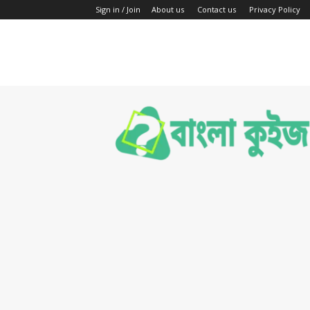
Sign in / Join
About us
Contact us
Privacy Policy
Bengali
Quiz