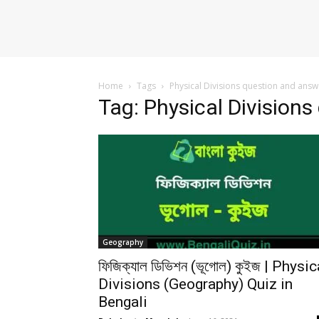
Home
Tags
Physical Divisions question and answ
Tag: Physical Division
Geography
ফিজিক্যাল ডিভিশন (ভূগোল) কুইজ | Physic
Divisions (Geography) Quiz in
Bengali