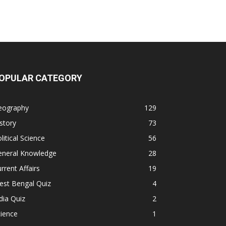
OPULAR CATEGORY
eography
129
story
73
litical Science
56
eneral Knowledge
28
rrent Affairs
19
est Bengal Quiz
4
dia Quiz
2
ience
1