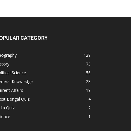
OPULAR CATEGORY
eography
129
story
73
litical Science
56
eneral Knowledge
28
rrent Affairs
19
est Bengal Quiz
4
dia Quiz
2
ience
1