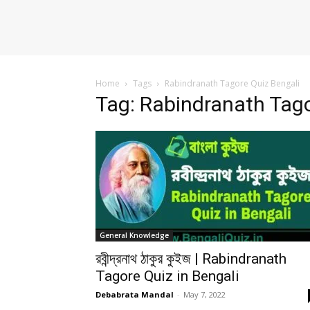
Home
Tags
Rabindranath Tagore Quiz Bengali
Tag: Rabindranath Tago
General Knowledge
রবীন্দ্রনাথ ঠাকুর কুইজ | Rabindranath
Tagore Quiz in Bengali
Debabrata Mandal
-
May 7, 2022