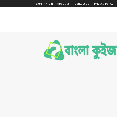
Sign in / Join
About us
Contact us
Privacy Policy
Bengali
Quiz