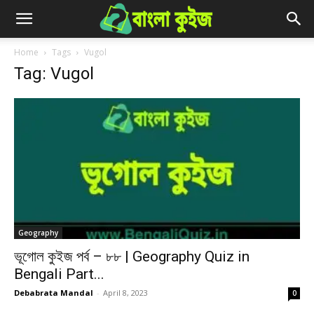
Home
Tags
Vugol
Tag: Vugol
Geography
ভূগোল কুইজ পর্ব – ৮৮ | Geography Quiz in
Bengali Part...
Debabrata Mandal
-
April 8, 2023
0