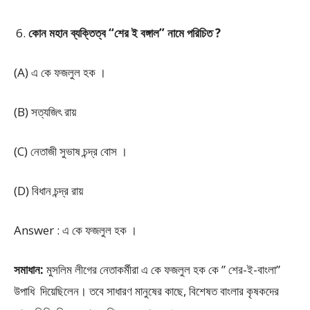
কোন মহান ব্যক্তিত্ব “শের ই বঙ্গাল” নামে পরিচিত ?
(A) এ কে ফজলুল হক ।
(B) সত্যজিৎ রায়
(C) নেতাজী সুভাষ চন্দ্র বোস ।
(D) বিধান চন্দ্র রায়
Answer : এ কে ফজলুল হক ।
সমাধান:
মুসলিম লীগের নেতাকর্মীরা এ কে ফজলুল হক কে ” শের-ই-বাংলা”
উপাধি দিয়েছিলেন। তবে সাধারণ মানুষের কাছে, বিশেষত বাংলার কৃষকদের