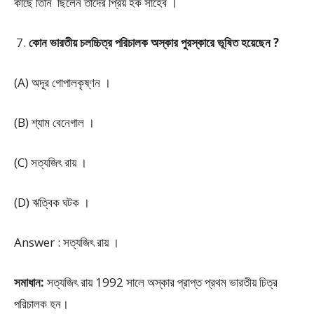
কাছে তিনি ছিলেন তাদের প্রিয় হক সাহেব ।
কোন ভারতীয় চলচ্চিত্র পরিচালক অস্কার পুরস্কারে ভূষিত হয়েছেন ?
(A) অদূর গোপালকৃষ্ণন ।
(B) শ্যাম বেনেগাল ।
(C) সত্যজিৎ রায় ।
(D) ঋত্বিক ঘটক ।
Answer : সত্যজিৎ রায় ।
সমাধান:
সত্যজিৎ রায় 1992 সালে অস্কার প্রাপ্ত প্রথম ভারতীয় চিত্র
পরিচালক হন।