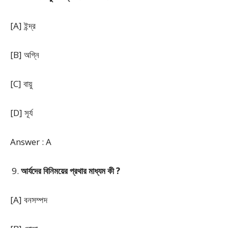
[A] ইন্দ্র
[B] অগ্নি
[C] বায়ু
[D] সূর্য
Answer : A
আর্যদের বিনিময়ের প্রথার মাধ্যম কী ?
[A] বনসম্পদ