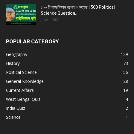
৫০০ টি রাষ্ট্রবিজ্ঞান প্রশ্ন ও উত্তর | 500 Political
Science Question...
June 1, 2022
POPULAR CATEGORY
Geography
129
History
73
Political Science
56
General Knowledge
28
Current Affairs
19
West Bengal Quiz
4
India Quiz
2
Science
1