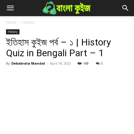
Home
History
History
ইতিহাস কুইজ পর্ব – ১ | History
Quiz in Bengali Part – 1
By
Debabrata Mandal
-
April 18, 2023
169
0