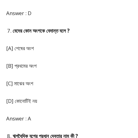
Answer : D
বেদের কোন অংশকে বেদান্ত বলে ?
[A] শেষের অংশ
[B] প্রথমের অংশ
[C] মাঝের অংশ
[D] কোনোটিই নয়
Answer : A
ঋগবৈদিক যুগের প্রধান দেবতার নাম কী ?