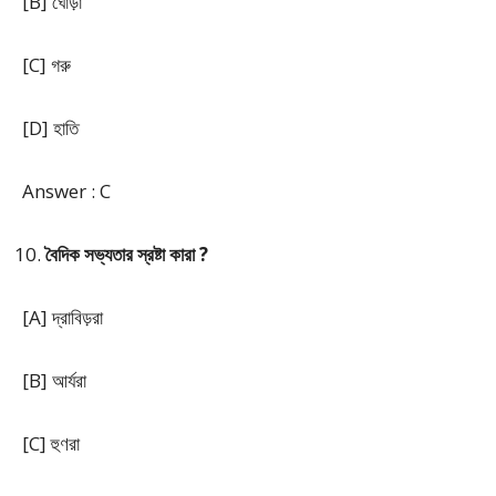
[B] ঘোড়া
[C] গরু
[D] হাতি
Answer : C
বৈদিক সভ্যতার স্রষ্টা কারা ?
[A] দ্রাবিড়রা
[B] আর্যরা
[C] হুণরা