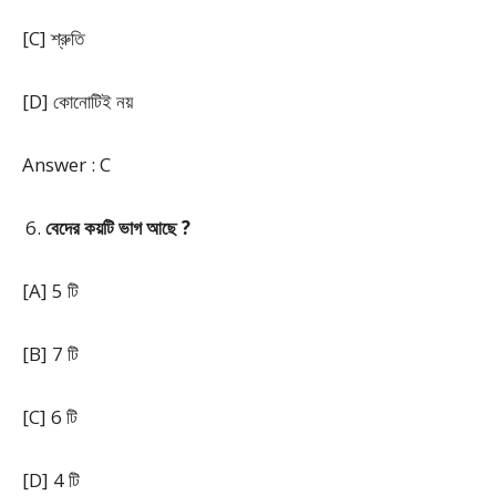
[C] শ্রুতি
[D] কোনোটিই নয়
Answer : C
বেদের কয়টি ভাগ আছে ?
[A] 5 টি
[B] 7 টি
[C] 6 টি
[D] 4 টি