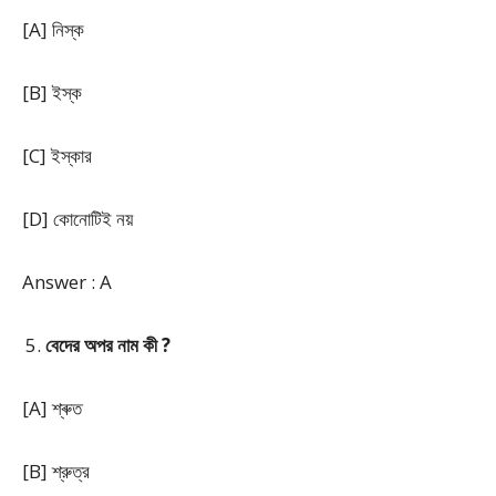
[A] নিস্ক
[B] ইস্ক
[C] ইস্কার
[D] কোনোটিই নয়
Answer : A
বেদের অপর নাম কী ?
[A] শ্ৰুত
[B] শ্রুত্র