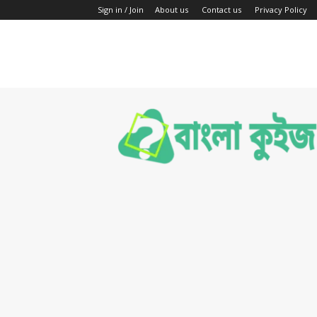
Sign in / Join
About us
Contact us
Privacy Policy
Bengali
Quiz