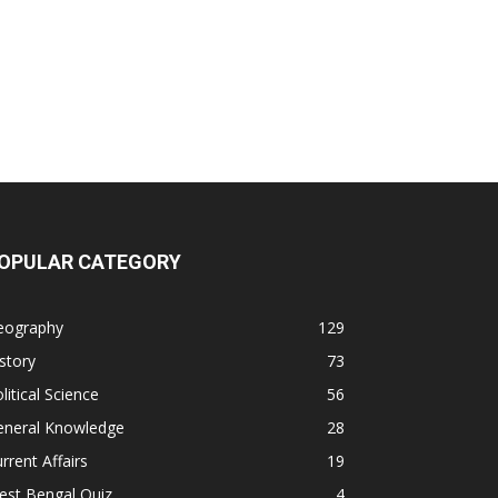
OPULAR CATEGORY
eography
129
story
73
litical Science
56
eneral Knowledge
28
rrent Affairs
19
est Bengal Quiz
4