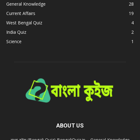
General Knowledge
28
Current Affairs
19
West Bengal Quiz
4
India Quiz
2
Science
1
ABOUT US
বাংলা কুইজ (Bengali Quiz) BengaliQuiz.in – General Knowledge