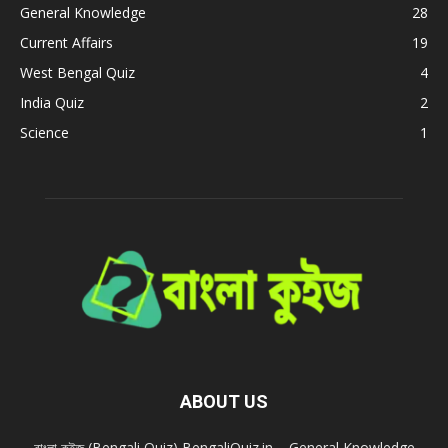
General Knowledge
28
Current Affairs
19
West Bengal Quiz
4
India Quiz
2
Science
1
ABOUT US
বাংলা কুইজ (Bengali Quiz) BengaliQuiz.in – General Knowledge