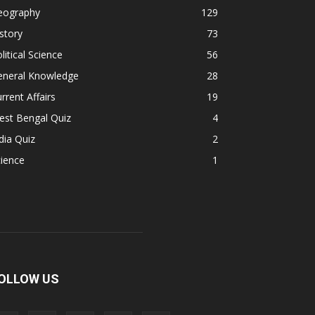
eography
129
story
73
litical Science
56
eneral Knowledge
28
rrent Affairs
19
est Bengal Quiz
4
dia Quiz
2
ience
1
OLLOW US