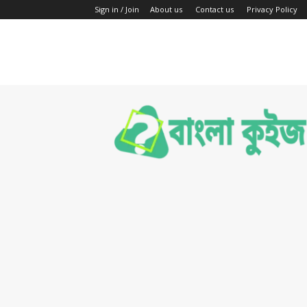
Sign in / Join
About us
Contact us
Privacy Policy
Bengali
Quiz