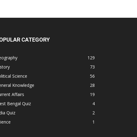
OPULAR CATEGORY
eography
129
story
73
litical Science
56
eneral Knowledge
28
rrent Affairs
19
est Bengal Quiz
4
dia Quiz
2
ience
1