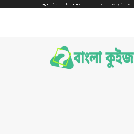
Sign in / Join
About us
Contact us
Privacy Policy
Bengali
Quiz