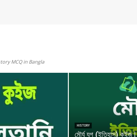
istory MCQ in Bangla
HISTORY
মৌর্য যুগ (ইতিহাস) কুই