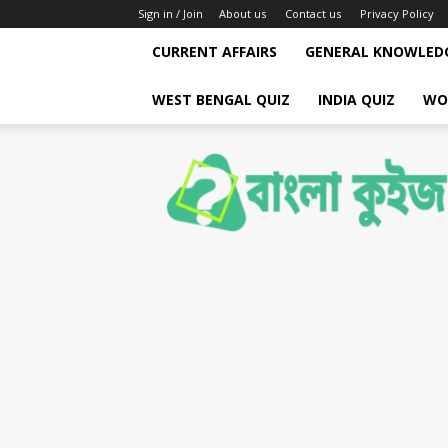
Sign in / Join
About us
Contact us
Privacy Policy
CURRENT AFFAIRS
GENERAL KNOWLED
WEST BENGAL QUIZ
INDIA QUIZ
WO
Bengali
Quiz