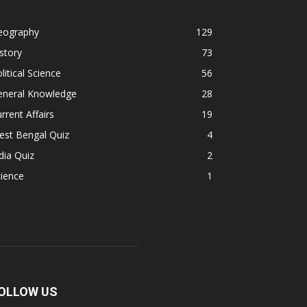
eography
129
story
73
litical Science
56
eneral Knowledge
28
rrent Affairs
19
est Bengal Quiz
4
dia Quiz
2
ience
1
OLLOW US