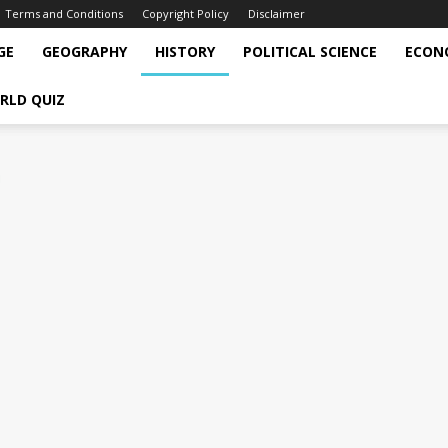
Terms and Conditions
Copyright Policy
Disclaimer
GE
GEOGRAPHY
HISTORY
POLITICAL SCIENCE
ECON
RLD QUIZ