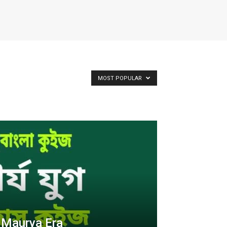
MOST POPULAR
জ | Maurya Era