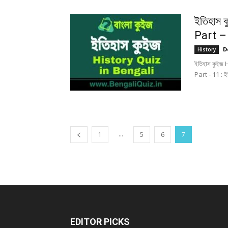
ইতিহাস 
Part –
D
History
ইতিহাস কুইজ 
Part - 11 : ই
...
1
5
6
7
EDITOR PICKS