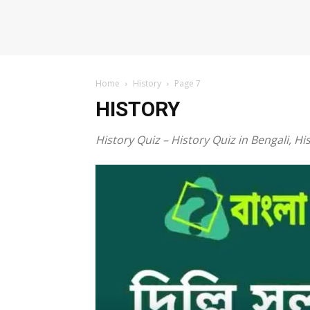
Home
History
Page 7
HISTORY
History Quiz – History Quiz in Bengali, H