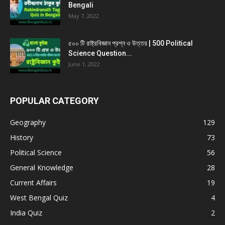
Bengali
May 7, 2022
৫০০ টি রাষ্ট্রবিজ্ঞান প্রশ্ন ও উত্তর | 500 Political
Science Question...
June 1, 2022
POPULAR CATEGORY
Geography
129
History
73
Political Science
56
General Knowledge
28
Current Affairs
19
West Bengal Quiz
4
India Quiz
2