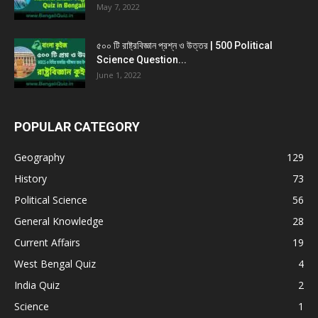
May 7, 2022
৫০০ টি রাষ্ট্রবিজ্ঞান প্রশ্ন ও উত্তর | 500 Political
Science Question...
June 1, 2022
POPULAR CATEGORY
Geography
129
History
73
Political Science
56
General Knowledge
28
Current Affairs
19
West Bengal Quiz
4
India Quiz
2
Science
1