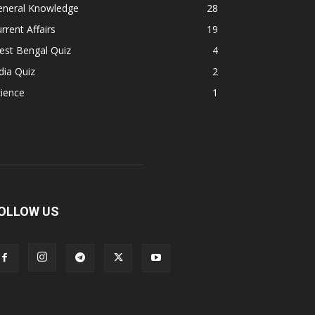
eneral Knowledge
28
rrent Affairs
19
est Bengal Quiz
4
dia Quiz
2
ience
1
OLLOW US