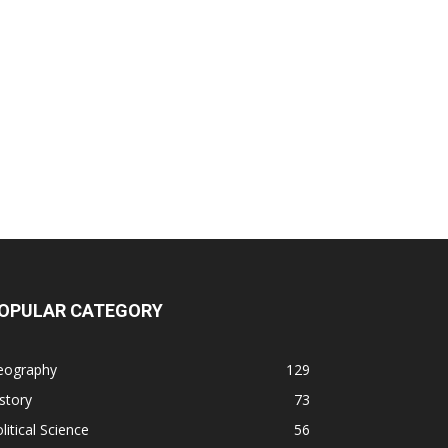
OPULAR CATEGORY
eography
129
story
73
litical Science
56