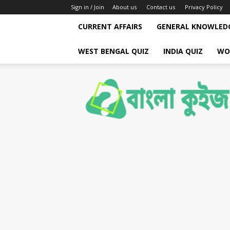
Sign in / Join
About us
Contact us
Privacy Policy
CURRENT AFFAIRS
GENERAL KNOWLED
WEST BENGAL QUIZ
INDIA QUIZ
WO
Bengali
Quiz