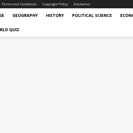
Terms and Conditions
Copyright Policy
Disclaimer
GE
GEOGRAPHY
HISTORY
POLITICAL SCIENCE
ECON
RLD QUIZ