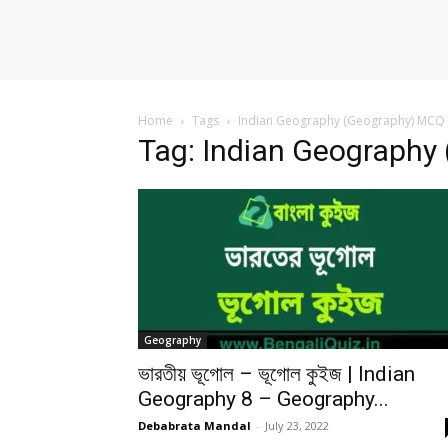
Home
Tags
Indian Geography (Geography) MCQ i
Tag: Indian Geography
Geography
ভারতীয় ভূগোল – ভূগোল কুইজ | Indian
Geography 8 – Geography...
Debabrata Mandal
-
July 23, 2022