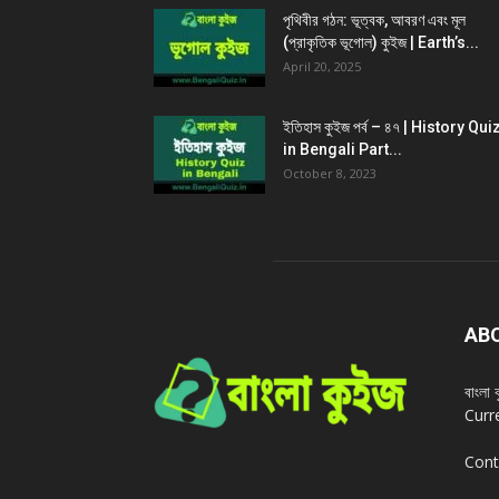
পৃথিবীর গঠন: ভূত্বক, আবরণ এবং মূল
(প্রাকৃতিক ভূগোল) কুইজ | Earth’s...
April 20, 2025
ইতিহাস কুইজ পর্ব – ৪৭ | History Qui
in Bengali Part...
October 8, 2023
AB
বাংল
Curr
Cont