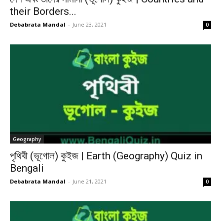
their Borders...
Debabrata Mandal
-
June 23, 2021
0
Geography
পৃথিবী (ভূগোল) কুইজ | Earth (Geography) Quiz in
Bengali
Debabrata Mandal
-
June 21, 2021
0