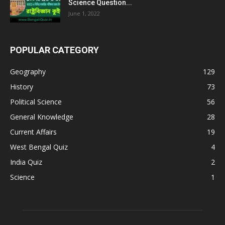
Science Question...
June 1, 2022
POPULAR CATEGORY
Geography
129
History
73
Political Science
56
General Knowledge
28
Current Affairs
19
West Bengal Quiz
4
India Quiz
2
Science
1