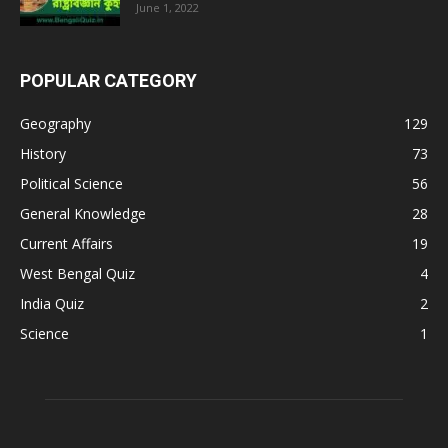
June 1, 2022
POPULAR CATEGORY
Geography
129
History
73
Political Science
56
General Knowledge
28
Current Affairs
19
West Bengal Quiz
4
India Quiz
2
Science
1