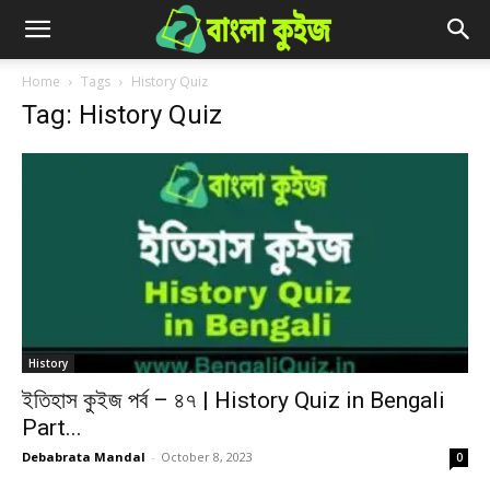
Home
Tags
History Quiz
Tag: History Quiz
History
ইতিহাস কুইজ পর্ব – ৪৭ | History Quiz in Bengali
Part...
Debabrata Mandal
-
October 8, 2023
0