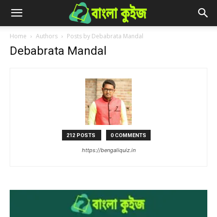
Home
Authors
Posts by Debabrata Mandal
Debabrata Mandal
212 POSTS
0 COMMENTS
https://bengaliquiz.in