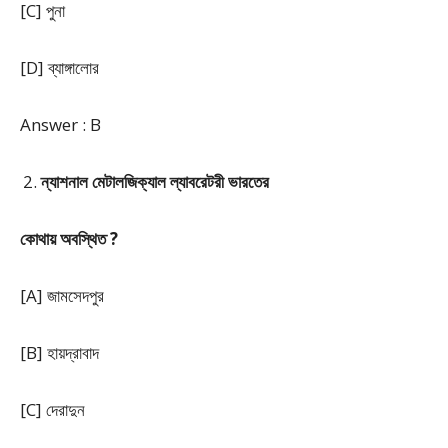
[C] পুনা
[D] ব্যাঙ্গালোর
Answer : B
ন্যাশনাল মেটালজিক্যাল ল্যাবরেটরী ভারতের
কোথায় অবস্থিত ?
[A] জামসেদপুর
[B] হায়দ্রাবাদ
[C] দেরাদুন