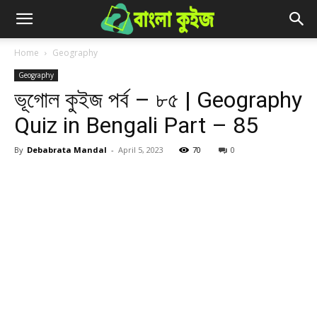
Home
Geography
Geography
ভূগোল কুইজ পর্ব – ৮৫ | Geography
Quiz in Bengali Part – 85
By
Debabrata Mandal
-
April 5, 2023
70
0