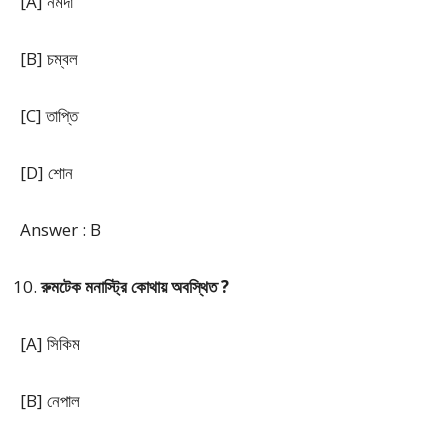
[A] নর্মদা
[B] চম্বল
[C] তাপ্তি
[D] শোন
Answer : B
রুমটেক মনাস্ট্রি কোথায় অবস্থিত ?
[A] সিকিম
[B] নেপাল