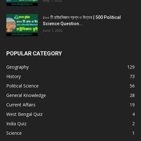
May 7, 2022
৫০০ টি রাষ্ট্রবিজ্ঞান প্রশ্ন ও উত্তর | 500 Political
Science Question...
June 1, 2022
POPULAR CATEGORY
Geography
129
History
73
Political Science
56
General Knowledge
28
Current Affairs
19
West Bengal Quiz
4
India Quiz
2
Science
1