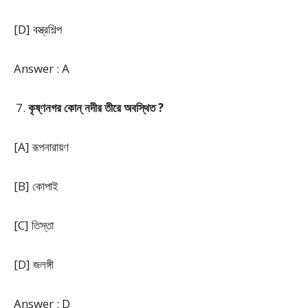
[D] বস্ত্রশিল্প
Answer : A
কৃষ্ণনগর কোন্ নদীর তীরে অবস্থিত ?
[A] রূপনারায়ণ
[B] কোপাই
[C] তিস্তা
[D] জলঙ্গী
Answer : D