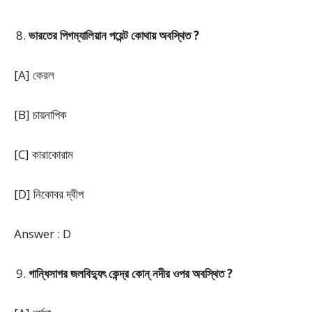
ভারতের পিগম্যালিয়ান পয়েন্ট কোথায় অবস্থিত ?
[A] কেরল
[B] চায়নাপিক
[C] কারাকোরাম
[D] নিকোবর দ্বীপ
Answer : D
গান্ধিসাগর জলবিদ্যুৎ কেন্দ্র কোন্ নদীর ওপর অবস্থিত ?