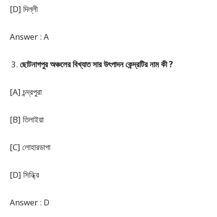
[D] দিল্লী
Answer : A
ছোটনাগপুর অঞ্চলের বিখ্যাত সার উৎপাদন কেন্দ্রটির নাম কী ?
[A] চন্দ্রপুরা
[B] তিলাইয়া
[C] লোহারডাগা
[D] সিন্ধ্রি
Answer : D