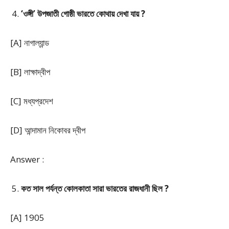
‘ওঙ্গী’ উপজাতী গোষ্ঠী ভারতে কোথায় দেখা যায় ?
[A] নাগাল্যান্ড
[B] লাক্ষাদ্বীপ
[C] মধ্যপ্রদেশ
[D] আন্দামান নিকোবর দ্বীপ
Answer :
কত সাল পর্যন্ত কোলকাতা সারা ভারতের রাজধানী ছিল ?
[A] 1905