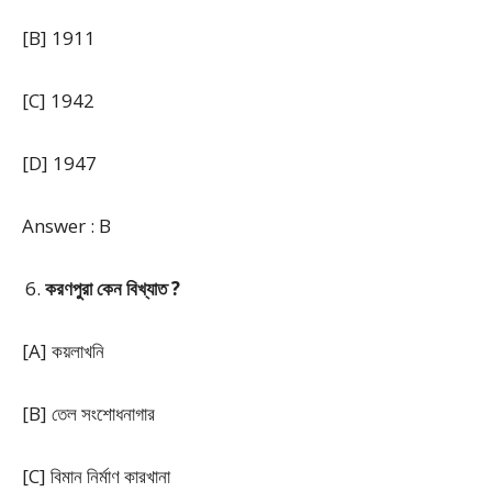
[B] 1911
[C] 1942
[D] 1947
Answer : B
করণপুরা কেন বিখ্যাত ?
[A] কয়লাখনি
[B] তেল সংশোধনাগার
[C] বিমান নির্মাণ কারখানা