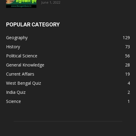
June 1, 2022
POPULAR CATEGORY
Geography
129
History
73
Political Science
56
General Knowledge
28
Current Affairs
19
West Bengal Quiz
4
India Quiz
2
Science
1