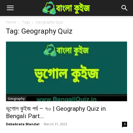
Home
Tags
Geography Quiz
Tag: Geography Quiz
Geography
ভূগোল কুইজ পর্ব – ৭০ | Geography Quiz in
Bengali Part...
Debabrata Mandal
-
March 31, 2023
0