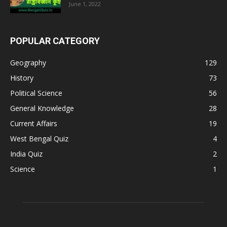
June 1, 2022
POPULAR CATEGORY
Geography
129
History
73
Political Science
56
General Knowledge
28
Current Affairs
19
West Bengal Quiz
4
India Quiz
2
Science
1