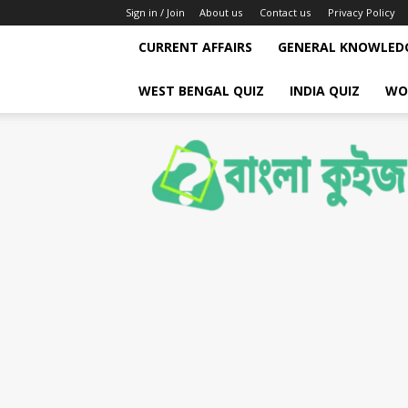
Sign in / Join
About us
Contact us
Privacy Policy
CURRENT AFFAIRS
GENERAL KNOWLED
WEST BENGAL QUIZ
INDIA QUIZ
WO
Bengali
Quiz