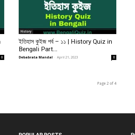
History
n
ইতিহাস কুইজ পর্ব – ১১ | History Quiz in
Bengali Part...
Debabrata Mandal
-
April 21, 2023
0
0
Page 2 of 4
POPULAR POSTS
P