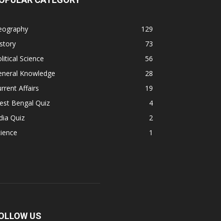
eography
129
story
73
litical Science
56
eneral Knowledge
28
rrent Affairs
19
est Bengal Quiz
4
dia Quiz
2
ience
1
OLLOW US