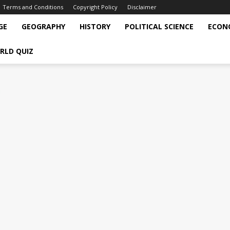
Terms and Conditions
Copyright Policy
Disclaimer
GE
GEOGRAPHY
HISTORY
POLITICAL SCIENCE
ECON
RLD QUIZ