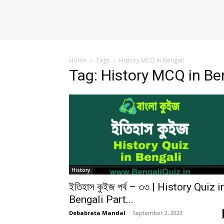
Home
Tags
History MCQ in Bengali
Tag: History MCQ in Be
History
ইতিহাস কুইজ পর্ব – ৩৩ | History Quiz i
Bengali Part...
Debabrata Mandal
-
September 2, 2023