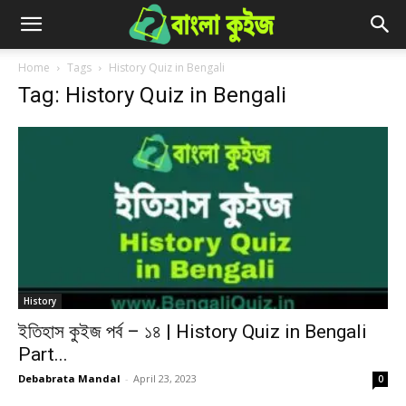
Home
Tags
History Quiz in Bengali
Tag: History Quiz in Bengali
History
ইতিহাস কুইজ পর্ব – ১৪ | History Quiz in Bengali
Part...
Debabrata Mandal
-
April 23, 2023
0