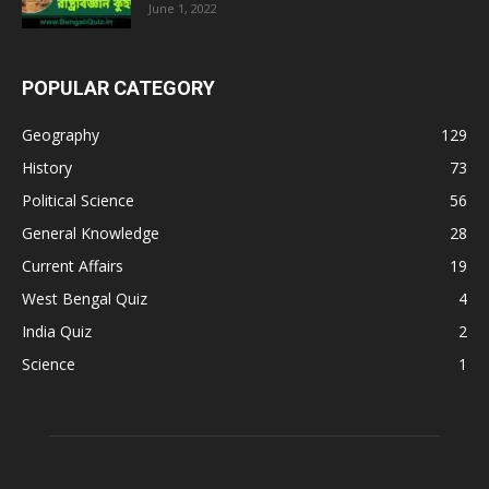
June 1, 2022
POPULAR CATEGORY
Geography
129
History
73
Political Science
56
General Knowledge
28
Current Affairs
19
West Bengal Quiz
4
India Quiz
2
Science
1